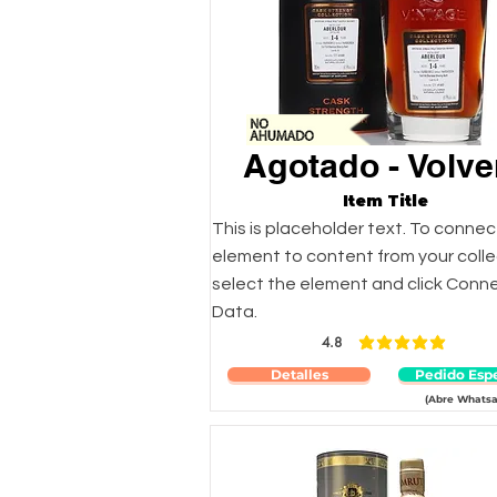
Agotado - Volve
Item Title
This is placeholder text. To connec
element to content from your colle
select the element and click Conn
Data.
4.8
la calificación pro
Detalles
Pedido Espe
(Abre Whatsa