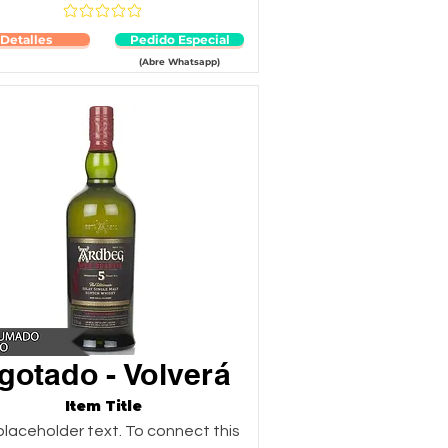
Aún no hay calificaciones
Detalles
Pedido Especial
(Abre Whatsapp)
gotado - Volverá
Item Title
 placeholder text. To connect this