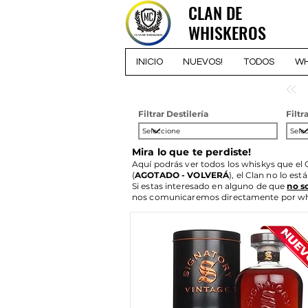
CLAN DE
CLAN DE
WHISKEROS
WHISKEROS
INICIO
NUEVOS!
TODOS
WH
Filtrar Destilería
Filtr
Mira lo que te perdiste!
Aquí podrás ver todos los whiskys que el 
(
AGOTADO - VOLVERÁ
), el Clan no lo est
Si estas interesado en alguno de que
no s
nos comunicaremos directamente por wha