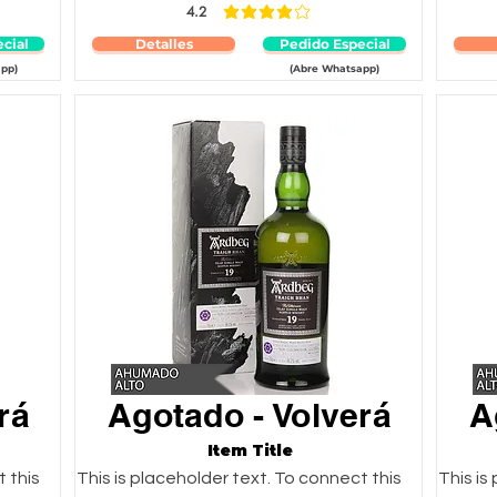
4.2
ciones
la calificación promedio es 4.2 de 5
cial
Detalles
Pedido Especial
pp)
(Abre Whatsapp)
rá
Agotado - Volverá
A
Item Title
t this
This is placeholder text. To connect this
This is