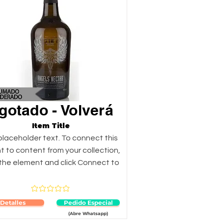
gotado - Volverá
Item Title
 placeholder text. To connect this
 to content from your collection,
 the element and click Connect to
Aún no hay calificaciones
Detalles
Pedido Especial
(Abre Whatsapp)