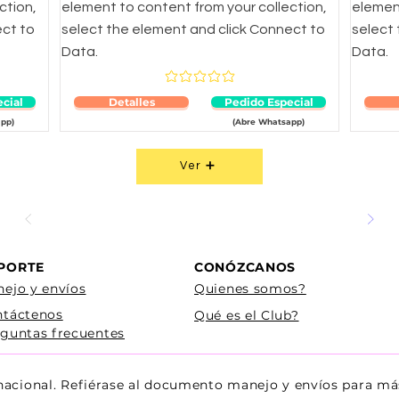
ction,
element to content from your collection,
element
ect to
select the element and click Connect to
select
Data.
Data.
medio es 4.7 de 5
Aún no hay calificaciones
cial
Detalles
Pedido Especial
pp)
(Abre Whatsapp)
Ver ➕
PORTE
CONÓZCANOS
ejo y envíos
Quienes somos?
ntáctenos
Qué es el Club?
guntas frecuentes
 nacional. Refiérase al documento manejo y envíos para má