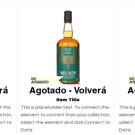
rá
Agotado - Volverá
A
Item Title
t this
This is placeholder text. To connect this
This is
ction,
element to content from your collection,
element
ect to
select the element and click Connect to
select
Data.
Data.