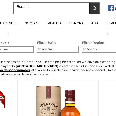
ISKY SETS
SCOTCH
IRLANDA
EUROPA
ASIA
STRE
Filtrar Estilo
Filtrar Región
ar Pais
Clan ha traído a Costa Rica. En esta página están los whiskys que están 
á trayendo (
AGOTADO - ARCHIVADO
) o están descontinuados por la destil
on descontinuados
, el Clan se lo puede traer como pedido especial. Dale c
tsapp para darte más detalle.