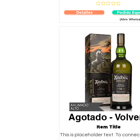
Aún no hay califica
Detalles
Pedido Espe
(Abre Whatsa
Agotado - Volve
Item Title
This is placeholder text. To connec