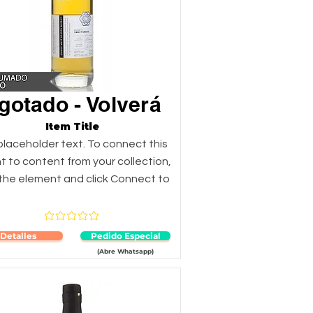
gotado - Volverá
Item Title
 placeholder text. To connect this
 to content from your collection,
 the element and click Connect to
Aún no hay calificaciones
Detalles
Pedido Especial
(Abre Whatsapp)