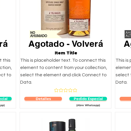
rá
Agotado - Volverá
A
Item Title
t this
This is placeholder text. To connect this
This is
ction,
element to content from your collection,
element
ect to
select the element and click Connect to
select
Data.
Data.
medio es 4.8 de 5
Aún no hay calificaciones
cial
Detalles
Pedido Especial
pp)
(Abre Whatsapp)