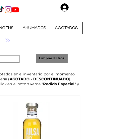
Iniciar sesión
NGTHS
AHUMADOS
AGOTADOS
Limpiar Filtros
agotados en el inventario por el momento
ería (
AGOTADO - DESCONTINUADO
).
lick en el boton verde "
Pedido Especial
" y