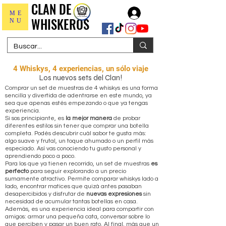
CLAN DE
CLAN DE
Iniciar sesión
ME
WHISKEROS
WHISKEROS
NU
4 Whiskys, 4 experiencias, un sólo viaje
Los nuevos sets del Clan!
Comprar un set de muestras de 4 whiskys es una forma
sencilla y divertida de adentrarse en este mundo, ya
sea que apenas estés empezando o que ya tengas
experiencia.
Si sos principiante, es
la mejor manera
de probar
diferentes estilos sin tener que comprar una botella
completa. Podés descubrir cuál sabor te gusta más:
algo suave y frutal, un toque ahumado o un perfil más
especiado. Así vas conociendo tu gusto personal y
aprendiendo poco a poco.
Para los que ya tienen recorrido, un set de muestras
es
perfecto
para seguir explorando a un precio
sumamente atractivo. Permite comparar whiskys lado a
lado, encontrar matices que quizá antes pasaban
desapercibidos y disfrutar de
nuevas expresiones
sin
necesidad de acumular tantas botellas en casa.
Además, es una experiencia ideal para compartir con
amigos: armar una pequeña cata, conversar sobre lo
que perciben y pasar un buen rato. Al final, más que un