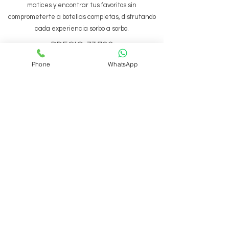
matices y encontrar tus favoritos sin
comprometerte a botellas completas, disfrutando
cada experiencia sorbo a sorbo.
PRECIO: 33,700
DISPONIBLE
Phone
WhatsApp
BOMBAS DE HUMO