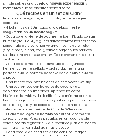
simple set, es una puerta a
nuevas experiencias
y
momentos que se disfrutan sorbo a sorbo.
Qué recibes en un set del Clan?
En una caja elegante, minimalista, limpio y seguro
obtienes:
- 4 botellitas de 50ml cada una debidamente
aseguradas en un inserto seguro.
- Cada botella viene debidamente identificada con un
número (del 1 al 4), algunos datos técnicos básicos como
porcentaje de alcohol por volumen, estilo de whisky
(single malt, blend, etc..), país de origen y las barricas
usadas para crear ese whisky. Datos proveniente de la
destilería.
- Cada botella viene con envoltura de seguridad
herméticamente sellada y protegida. Tiene una
pestaña que le permite desenvolver la delicia que va
a probar.
- Una tarjeta con instrucciones de cómo catar whisky.
- Una sobremesa con los datos de cada whisky
debidamente enumeradas. Aprenda los datos
históricos del whisky, la destilería y lo más importante
las notas sugeridas en aromas y sabores para las etapas
del olfato, gusto y acabado en una combinación de
criterios de la destilería y de Clan de Whiskeros.
- Stickers de logos de los whiskys del set. Altamente
coleccionables. Puedes pegarlas en un lugar visible
donde podrás registrar el viaje recorrido y las amistades
admirarán la variedad que has probado.
- Cada botella de cada set viene con una imagen