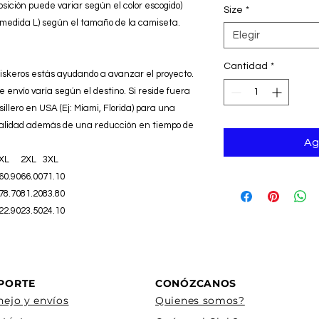
sición puede variar según el color escogido)
Size
*
(medida L) según el tamaño de la camiseta.
Elegir
Cantidad
*
iskeros estás ayudando a avanzar el proyecto.
e envío varía según el destino. Si reside fuera
illero en USA (Ej: Miami, Florida) para una
calidad además de una reducción en tiempo de
Ag
XL
2XL
3XL
60.90
66.00
71.10
78.70
81.20
83.80
22.90
23.50
24.10
PORTE
CONÓZCANOS
ejo y envíos
Quienes somos?