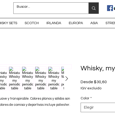
ISKY SETS
SCOTCH
IRLANDA
EUROPA
ASIA
STRE
Whisky, my
Prec
Desde
$30,60
de
IGV excluido
ofer
Color
*
e y transpirable. Colores planos y sólidos son
lores de camisa y deportivas incluye poliester.
Elegir