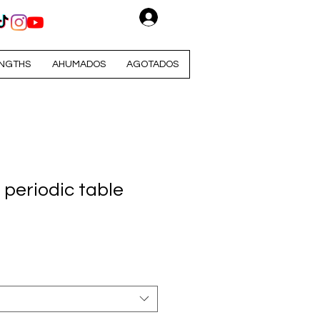
Iniciar sesión
NGTHS
AHUMADOS
AGOTADOS
 periodic table
io
ta