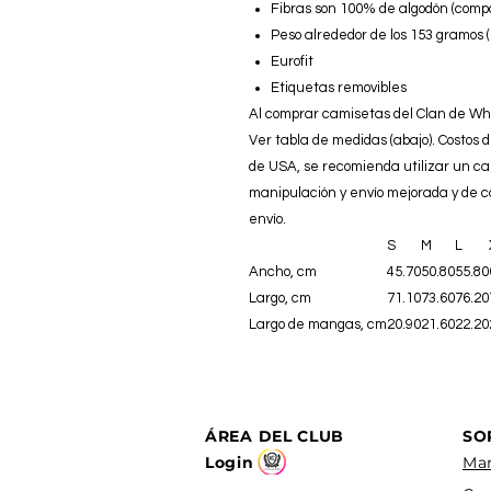
Fibras son 100% de algodón (compo
Peso alrededor de los 153 gramos 
Eurofit
Etiquetas removibles
Al comprar camisetas del Clan de Wh
Ver tabla de medidas (abajo). Costos d
de USA, se recomienda utilizar un cas
manipulación y envío mejorada y de 
envío.
S
M
L
Ancho, cm
45.70
50.80
55.80
Largo, cm
71.10
73.60
76.20
Largo de mangas, cm
20.90
21.60
22.20
ÁREA DEL CLUB
SO
Login
Man