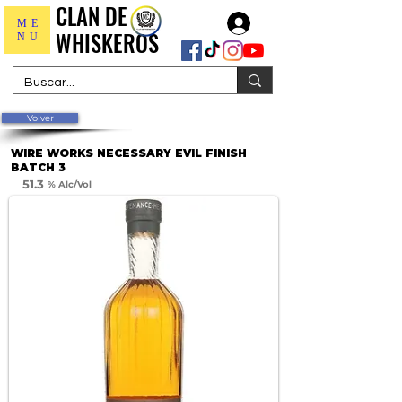
CLAN DE
CLAN DE
Iniciar sesión
ME
WHISKEROS
WHISKEROS
NU
Volver
WIRE WORKS NECESSARY EVIL FINISH
BATCH 3
51.3
% Alc/Vol