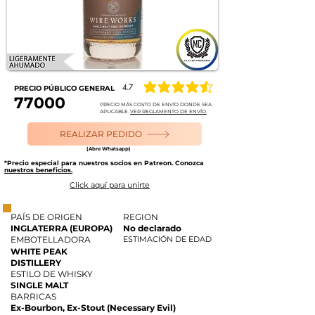
4.7
PRECIO PÚBLICO GENERAL
la calificación promedio es 4.7 de 5
77000
PRECIO MÁS COSTO DE ENVÍO DONDE SEA
APLICABLE.
VER REGLAMENTO DE ENVÍO.
REALIZAR PEDIDO
(Abre Whatsapp)
*Precio especial para nuestros socios en Patreon. Conozca
nuestros beneficios.
Click aquí para unirte
PAÍS DE ORIGEN
REGION
INGLATERRA (EUROPA)
No declarado
EMBOTELLADORA
ESTIMACIÓN DE EDAD
WHITE PEAK
DISTILLERY
ESTILO DE WHISKY
SINGLE MALT
BARRICAS
Ex-Bourbon, Ex-Stout (Necessary Evil)