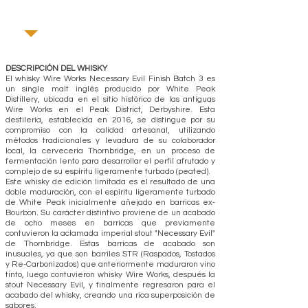
DESCRIPCIÓN DEL WHISKY
El whisky Wire Works Necessary Evil Finish Batch 3 es
un single malt inglés producido por White Peak
Distillery, ubicada en el sitio histórico de las antiguas
Wire Works en el Peak District, Derbyshire. Esta
destilería, establecida en 2016, se distingue por su
compromiso con la calidad artesanal, utilizando
métodos tradicionales y levadura de su colaborador
local, la cervecería Thornbridge, en un proceso de
fermentación lento para desarrollar el perfil afrutado y
complejo de su espíritu ligeramente turbado (peated).
Este whisky de edición limitada es el resultado de una
doble maduración, con el espíritu ligeramente turbado
de White Peak inicialmente añejado en barricas ex-
Bourbon. Su carácter distintivo proviene de un acabado
de ocho meses en barricas que previamente
contuvieron la aclamada imperial stout "Necessary Evil"
de Thornbridge. Estas barricas de acabado son
inusuales, ya que son barriles STR (Raspados, Tostados
y Re-Carbonizados) que anteriormente maduraron vino
tinto, luego contuvieron whisky Wire Works, después la
stout Necessary Evil, y finalmente regresaron para el
acabado del whisky, creando una rica superposición de
sabores.