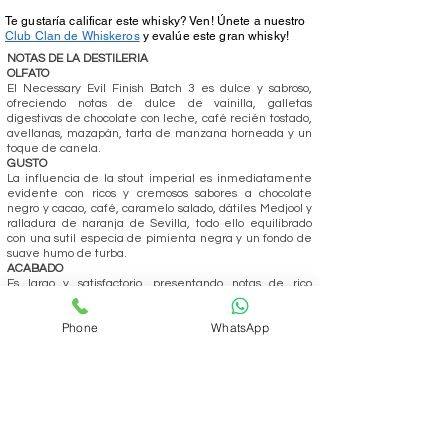
Te gustaría calificar este whisky? Ven! Únete a nuestro
Club Clan de Whiskeros
y evalúe este gran whisky!
NOTAS DE LA DESTILERIA
OLFATO
El Necessary Evil Finish Batch 3 es dulce y sabroso,
ofreciendo notas de dulce de vainilla, galletas
digestivas de chocolate con leche, café recién tostado,
avellanas, mazapán, tarta de manzana horneada y un
toque de canela.
GUSTO
La influencia de la stout imperial es inmediatamente
evidente con ricos y cremosos sabores a chocolate
negro y cacao, café, caramelo salado, dátiles Medjool y
ralladura de naranja de Sevilla, todo ello equilibrado
con una sutil especia de pimienta negra y un fondo de
suave humo de turba.
ACABADO
Es largo y satisfactorio, presentando notas de rico
chocolate negro, un matiz mentolado (como mentas de
chocolate), malta tostada y una persistente y elegante
Phone
WhatsApp
capa de humo de ceniza seca.
REALIZAR PEDIDO