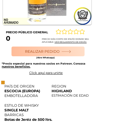
PRECIO PÚBLICO GENERAL
Aún no hay calificaciones
0
PRECIO MÁS COSTO DE ENVÍO DONDE SEA
APLICABLE.
VER REGLAMENTO DE ENVÍO.
REALIZAR PEDIDO
(Abre Whatsapp)
*Precio especial para nuestros socios en Patreon. Conozca
nuestros beneficios.
Click aquí para unirte
PAÍS DE ORIGEN
REGION
ESCOCIA (EUROPA)
HIGHLAND
EMBOTELLADORA
ESTIMACIÓN DE EDAD
ESTILO DE WHISKY
SINGLE MALT
BARRICAS
Botas de Jeréz de 500 ltrs.