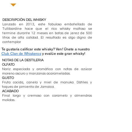
DESCRIPCIÓN DEL WHISKY
Lanzado en 2013, este fabuloso embotellado de
Tullibardine hace que el rico whisky maltoso se
termine durante 12 meses en botas de jerez de 500
litros de alta calidad. El resultado es algo digno de
contemplar
Te gustaría calificar este whisky? Ven! Únete a nuestro
Club Clan de Whiskeros
y evalúe este gran whisky!
NOTAS DE LA DESTILERIA
OLFATO
Nariz especiada y aromática con notas de azúcar
moreno oscuro y manzanas acarameladas.
GUSTO
Fruta cocida, canela y miel de manuka. Dátiles y
toques de pimienta de Jamaica.
ACABADO
Final largo y cremoso con caramelo y almendras
molidas.