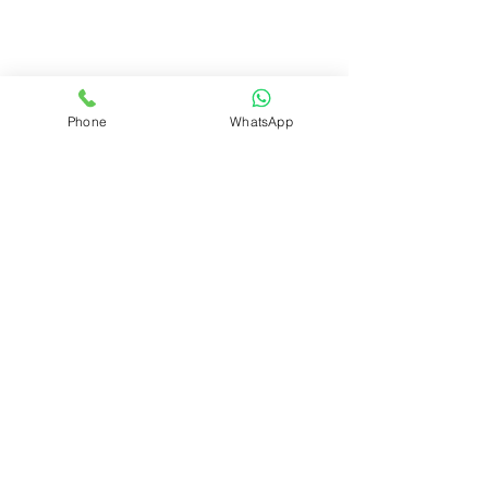
REALIZAR PEDIDO
Phone
WhatsApp
Volver
ÁREA DEL CLUB
Login
SOPORTE
Manejo y envíos
Contáctenos
Preguntas frecuentes
CONÓZCANOS
Quienes somos?
Qué es el Club?
INFORMACIÓN LEGAL
Políticas de privacidad
Políticas de cookies
Políticas de socios
Políticas de contenido