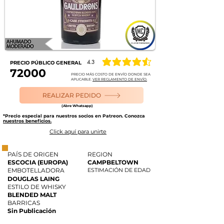
4.3
PRECIO PÚBLICO GENERAL
la calificación promedio es 4.3 de 5
72000
PRECIO MÁS COSTO DE ENVÍO DONDE SEA
APLICABLE.
VER REGLAMENTO DE ENVÍO.
REALIZAR PEDIDO
(Abre Whatsapp)
*Precio especial para nuestros socios en Patreon. Conozca
nuestros beneficios.
Click aquí para unirte
PAÍS DE ORIGEN
REGION
ESCOCIA (EUROPA)
CAMPBELTOWN
EMBOTELLADORA
ESTIMACIÓN DE EDAD
DOUGLAS LAING
ESTILO DE WHISKY
BLENDED MALT
BARRICAS
Sin Publicación