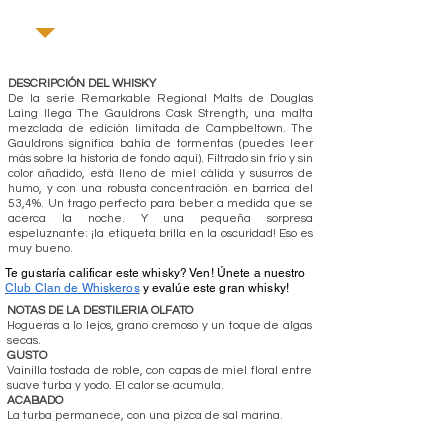
DESCRIPCIÓN DEL WHISKY
De la serie Remarkable Regional Malts de Douglas
Laing llega The Gauldrons Cask Strength, una malta
mezclada de edición limitada de Campbeltown. The
Gauldrons significa bahía de tormentas (puedes leer
más sobre la historia de fondo aquí). Filtrado sin frío y sin
color añadido, está lleno de miel cálida y susurros de
humo, y con una robusta concentración en barrica del
53,4%. Un trago perfecto para beber a medida que se
acerca la noche. Y una pequeña sorpresa
espeluznante: ¡la etiqueta brilla en la oscuridad! Eso es
muy bueno.
Te gustaría calificar este whisky? Ven! Únete a nuestro
Club Clan de Whiskeros
y evalúe este gran whisky!
NOTAS DE LA DESTILERIA OLFATO
Hogueras a lo lejos, grano cremoso y un toque de algas
secas.
GUSTO
Vainilla tostada de roble, con capas de miel floral entre
suave turba y yodo. El calor se acumula.
ACABADO
La turba permanece, con una pizca de sal marina.