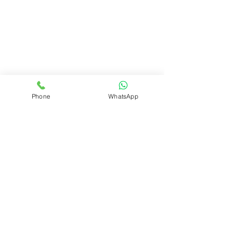
Phone
WhatsApp
REALIZAR PEDIDO
Volver
ÁREA DEL CLUB
Login
SOPORTE
Manejo y envíos
Contáctenos
Preguntas frecuentes
CONÓZCANOS
Quienes somos?
Qué es el Club?