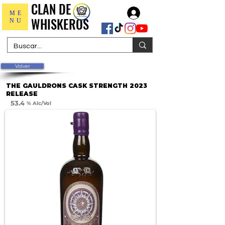
CLAN DE
CLAN DE
Iniciar sesión
ME
WHISKEROS
WHISKEROS
NU
Volver
THE GAULDRONS CASK STRENGTH 2023
RELEASE
53.4
% Alc/Vol