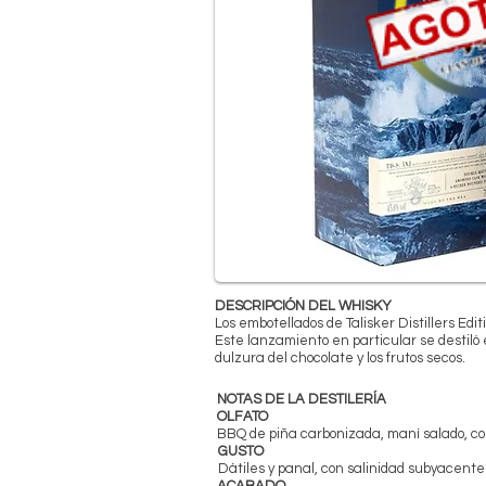
DESCRIPCIÓN DEL WHISKY
Los embotellados de Talisker Distillers Edi
Este lanzamiento en particular se destil
dulzura del chocolate y los frutos secos.
NOTAS DE LA DESTILERÍA
OLFATO
BBQ de piña carbonizada, maní salado, c
GUSTO
Dátiles y panal, con salinidad subyacent
ACABADO