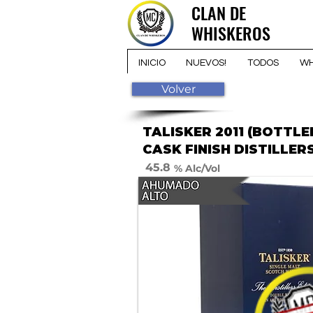
CLAN DE
CLAN DE
WHISKEROS
WHISKEROS
INICIO
NUEVOS!
TODOS
WH
Volver
TALISKER 2011 (BOTTL
CASK FINISH DISTILLER
45.8
% Alc/Vol