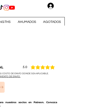
Iniciar sesión
NGTHS
AHUMADOS
AGOTADOS
AL
5.0
la calificación promedio es 5 de 5
S COSTO DE ENVÍO DONDE SEA APLICABLE.
MENTO DE ENVÍO.
para nuestros socios en Patreon. Conozca
.