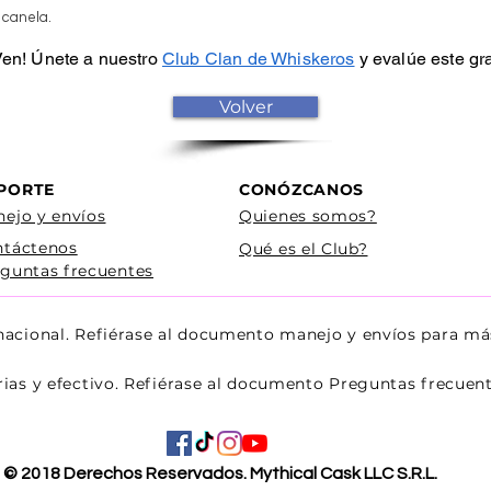
 canela.
 Ven! Únete a nuestro
Club Clan de Whiskeros
y evalúe este gr
Volver
PORTE
CONÓZCANOS
ejo y envíos
Quienes somos?
ntáctenos
Qué es el Club?
guntas frecuentes
 nacional. Refiérase al documento manejo y envíos para má
rias y efectivo. Refiérase al documento Preguntas frecue
© 2018 Derechos Reservados. Mythical Cask LLC S.R.L.