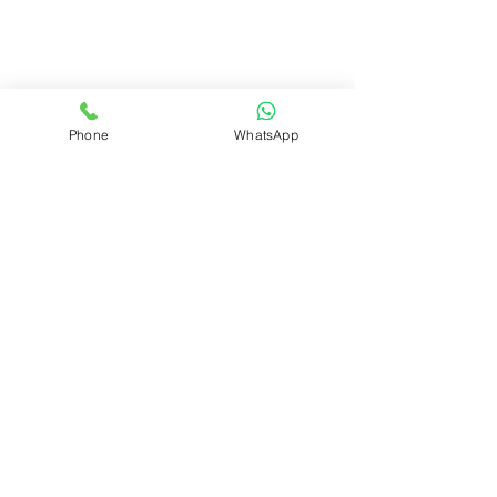
Phone
WhatsApp
REALIZAR PEDIDO
Volver
ÁREA DEL CLUB
Login
SOPORTE
Manejo y envíos
Contáctenos
Preguntas frecuentes
CONÓZCANOS
Quienes somos?
Qué es el Club?
INFORMACIÓN LEGAL
Políticas de privacidad
Políticas de cookies
Políticas de socios
Políticas de contenido