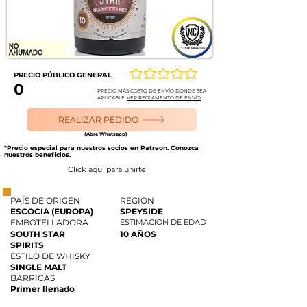
PRECIO PÚBLICO GENERAL
Aún no hay calificaciones
0
PRECIO MÁS COSTO DE ENVÍO DONDE SEA
APLICABLE.
VER REGLAMENTO DE ENVÍO.
REALIZAR PEDIDO
(Abre Whatsapp)
*Precio especial para nuestros socios en Patreon. Conozca
nuestros beneficios.
Click aquí para unirte
PAÍS DE ORIGEN
REGION
ESCOCIA (EUROPA)
SPEYSIDE
EMBOTELLADORA
ESTIMACIÓN DE EDAD
SOUTH STAR
10 AÑOS
SPIRITS
ESTILO DE WHISKY
SINGLE MALT
BARRICAS
Primer llenado