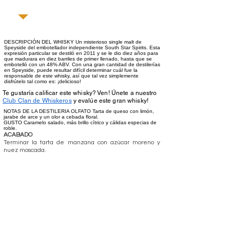
DESCRIPCIÓN DEL WHISKY Un misterioso single malt de
Speyside del embotellador independiente South Star Spirits. Esta
expresión particular se destiló en 2011 y se le dio diez años para
que madurara en diez barriles de primer llenado, hasta que se
embotelló con un 48% ABV. Con una gran cantidad de destilerías
en Speyside, puede resultar difícil determinar cuál fue la
responsable de este whisky, así que tal vez simplemente
disfrútelo tal como es: ¡delicioso!
Te gustaría calificar este whisky? Ven! Únete a nuestro
Club Clan de Whiskeros
y evalúe este gran whisky!
NOTAS DE LA DESTILERIA OLFATO Tarta de queso con limón,
jarabe de arce y un olor a cebada floral.
GUSTO Caramelo salado, más brillo cítrico y cálidas especias de
roble.
ACABADO
Terminar la tarta de manzana con azúcar moreno y
nuez moscada.