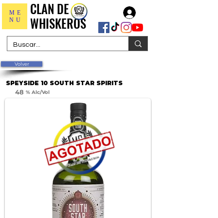
CLAN DE
CLAN DE
Iniciar sesión
ME
WHISKEROS
WHISKEROS
NU
Volver
SPEYSIDE 10 SOUTH STAR SPIRITS
48
% Alc/Vol