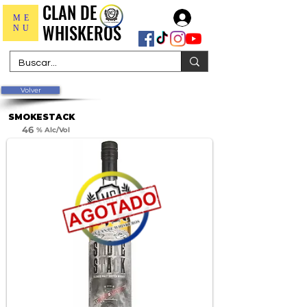
CLAN DE
CLAN DE
Iniciar sesión
ME
WHISKEROS
WHISKEROS
NU
Volver
SMOKESTACK
46
% Alc/Vol