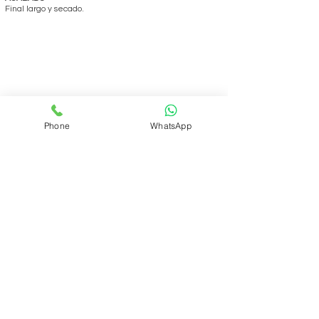
Final largo y secado.
Phone
WhatsApp
REALIZAR PEDIDO
Volver
ÁREA DEL CLUB
Login
SOPORTE
Manejo y envíos
Contáctenos
Preguntas frecuentes
CONÓZCANOS
Quienes somos?
Qué es el Club?