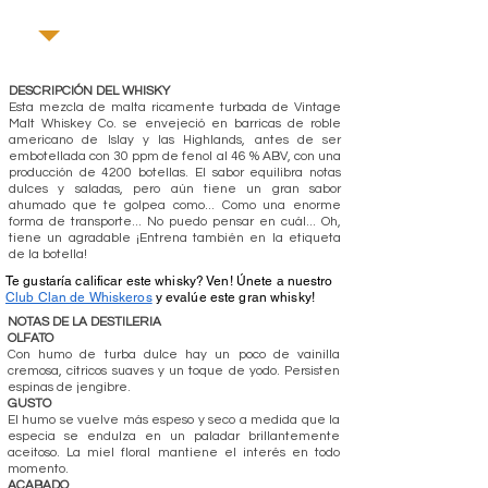
DESCRIPCIÓN DEL WHISKY
Esta mezcla de malta ricamente turbada de Vintage
Malt Whiskey Co. se envejeció en barricas de roble
americano de Islay y las Highlands, antes de ser
embotellada con 30 ppm de fenol al 46 % ABV, con una
producción de 4200 botellas. El sabor equilibra notas
dulces y saladas, pero aún tiene un gran sabor
ahumado que te golpea como... Como una enorme
forma de transporte... No puedo pensar en cuál... Oh,
tiene un agradable ¡Entrena también en la etiqueta
de la botella!
Te gustaría calificar este whisky? Ven! Únete a nuestro
Club Clan de Whiskeros
y evalúe este gran whisky!
NOTAS DE LA DESTILERIA
OLFATO
Con humo de turba dulce hay un poco de vainilla
cremosa, cítricos suaves y un toque de yodo. Persisten
espinas de jengibre.
GUSTO
El humo se vuelve más espeso y seco a medida que la
especia se endulza en un paladar brillantemente
aceitoso. La miel floral mantiene el interés en todo
momento.
ACABADO