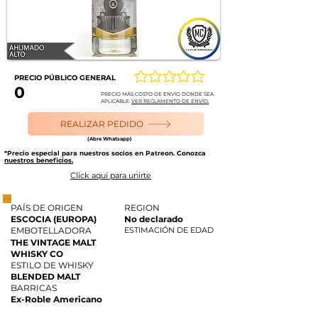
PRECIO PÚBLICO GENERAL
Aún no hay calificaciones
0
PRECIO MÁS COSTO DE ENVÍO DONDE SEA
APLICABLE.
VER REGLAMENTO DE ENVÍO.
REALIZAR PEDIDO
(Abre Whatsapp)
*Precio especial para nuestros socios en Patreon. Conozca
nuestros beneficios.
Click aquí para unirte
PAÍS DE ORIGEN
REGION
ESCOCIA (EUROPA)
No declarado
EMBOTELLADORA
ESTIMACIÓN DE EDAD
THE VINTAGE MALT
WHISKY CO
ESTILO DE WHISKY
BLENDED MALT
BARRICAS
Ex-Roble Americano