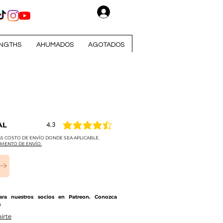
Iniciar sesión
NGTHS
AHUMADOS
AGOTADOS
AL
4.3
la calificación promedio es 4.3 de 5
S COSTO DE ENVÍO DONDE SEA APLICABLE.
MENTO DE ENVÍO.
para nuestros socios en Patreon. Conozca
.
irte