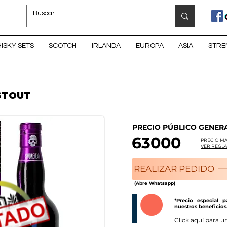
ISKY SETS
SCOTCH
IRLANDA
EUROPA
ASIA
STRE
STOUT
PRECIO PÚBLICO GENER
63000
PRECIO MÁ
VER REGLA
REALIZAR PEDIDO
(Abre Whatsapp)
*Precio especial 
nuestros beneficios
Click aquí para un