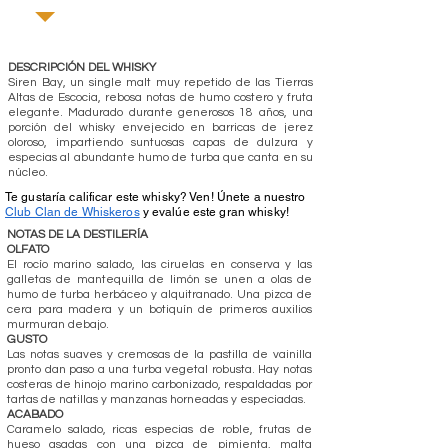
DESCRIPCIÓN DEL WHISKY
Siren Bay, un single malt muy repetido de las Tierras
Altas de Escocia, rebosa notas de humo costero y fruta
elegante. Madurado durante generosos 18 años, una
porción del whisky envejecido en barricas de jerez
oloroso, impartiendo suntuosas capas de dulzura y
especias al abundante humo de turba que canta en su
núcleo.
Te gustaría calificar este whisky? Ven! Únete a nuestro
Club Clan de Whiskeros
y evalúe este gran whisky!
NOTAS DE LA DESTILERÍA
OLFATO
El rocío marino salado, las ciruelas en conserva y las
galletas de mantequilla de limón se unen a olas de
humo de turba herbáceo y alquitranado. Una pizca de
cera para madera y un botiquín de primeros auxilios
murmuran debajo.
GUSTO
Las notas suaves y cremosas de la pastilla de vainilla
pronto dan paso a una turba vegetal robusta. Hay notas
costeras de hinojo marino carbonizado, respaldadas por
tartas de natillas y manzanas horneadas y especiadas.
ACABADO
Caramelo salado, ricas especias de roble, frutas de
hueso asadas con una pizca de pimienta, malta