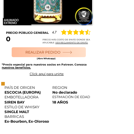
4.7
PRECIO PÚBLICO GENERAL
la calificación promedio es 4.7 de 5
0
PRECIO MÁS COSTO DE ENVÍO DONDE SEA
APLICABLE.
VER REGLAMENTO DE ENVÍO.
REALIZAR PEDIDO
(Abre Whatsapp)
*Precio especial para nuestros socios en Patreon. Conozca
nuestros beneficios.
Click aquí para unirte
PAÍS DE ORIGEN
REGION
ESCOCIA (EUROPA)
No declarado
EMBOTELLADORA
ESTIMACIÓN DE EDAD
SIREN BAY
18 AÑOS
ESTILO DE WHISKY
SINGLE MALT
BARRICAS
Ex-Bourbon, Ex-Oloroso