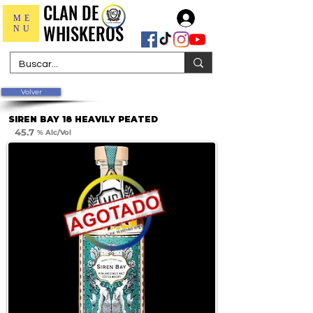
CLAN DE
CLAN DE
Iniciar sesión
ME
WHISKEROS
WHISKEROS
NU
Volver
SIREN BAY 18 HEAVILY PEATED
45.7
% Alc/Vol