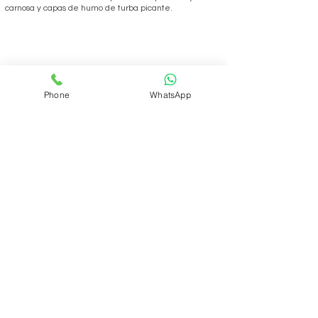
carnosa y capas de humo de turba picante.
Phone
WhatsApp
REALIZAR PEDIDO
Volver
ÁREA DEL CLUB
Login
SOPORTE
Manejo y envíos
Contáctenos
Preguntas frecuentes
CONÓZCANOS
Quienes somos?
Qué es el Club?
INFORMACIÓN LEGAL
Políticas de privacidad
Políticas de cookies
Políticas de socios