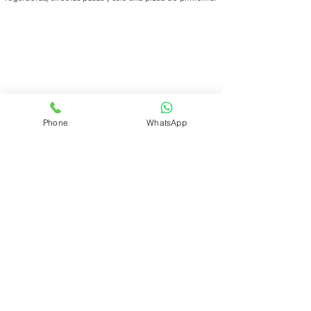
Phone
WhatsApp
REALIZAR PEDIDO
Volver
ÁREA DEL CLUB
Login
SOPORTE
Manejo y envíos
Contáctenos
Preguntas frecuentes
CONÓZCANOS
Quienes somos?
Qué es el Club?