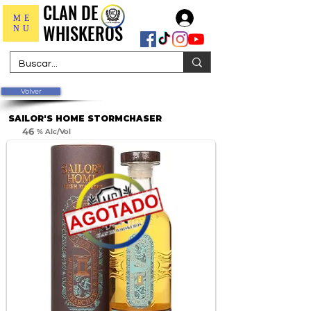
CLAN DE
CLAN DE
Iniciar sesión
ME
WHISKEROS
WHISKEROS
NU
Volver
SAILOR'S HOME STORMCHASER
46
% Alc/Vol