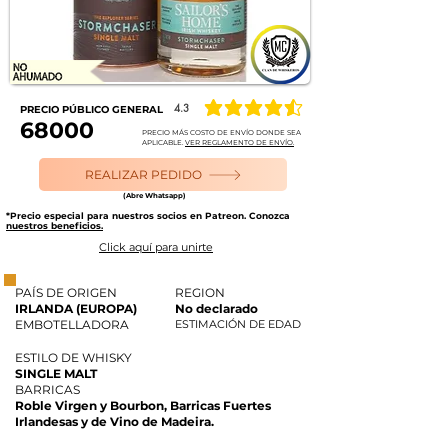
4.3
PRECIO PÚBLICO GENERAL
la calificación promedio es 4.3 de 5
68000
PRECIO MÁS COSTO DE ENVÍO DONDE SEA
APLICABLE.
VER REGLAMENTO DE ENVÍO.
REALIZAR PEDIDO
(Abre Whatsapp)
*Precio especial para nuestros socios en Patreon. Conozca
nuestros beneficios.
Click aquí para unirte
PAÍS DE ORIGEN
REGION
IRLANDA (EUROPA)
No declarado
EMBOTELLADORA
ESTIMACIÓN DE EDAD
ESTILO DE WHISKY
SINGLE MALT
BARRICAS
Roble Virgen y Bourbon, Barricas Fuertes
Irlandesas y de Vino de Madeira.