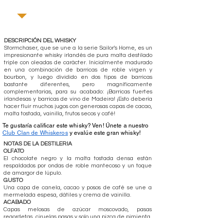
DESCRIPCIÓN DEL WHISKY
Stormchaser, que se une a la serie Sailor's Home, es un
impresionante whisky irlandés de pura malta destilado
triple con oleadas de carácter. Inicialmente madurado
en una combinación de barricas de roble virgen y
bourbon, y luego dividido en dos tipos de barricas
bastante diferentes, pero magníficamente
complementarias, para su acabado: ¡Barricas fuertes
irlandesas y barricas de vino de Madeira! ¡Esto debería
hacer fluir muchos jugos con generosas capas de cacao,
malta tostada, vainilla, frutos secos y café!
Te gustaría calificar este whisky? Ven! Únete a nuestro
Club Clan de Whiskeros
y evalúe este gran whisky!
NOTAS DE LA DESTILERIA
OLFATO
El chocolate negro y la malta tostada densa están
respaldados por ondas de roble mantecoso y un toque
de amargor de lúpulo.
GUSTO
Una capa de canela, cacao y posos de café se une a
mermelada espesa, dátiles y crema de vainilla.
ACABADO
Capas melosas de azúcar moscovado, pasas
regordetas, ciruelas pasas y solo una pizca de pimienta.