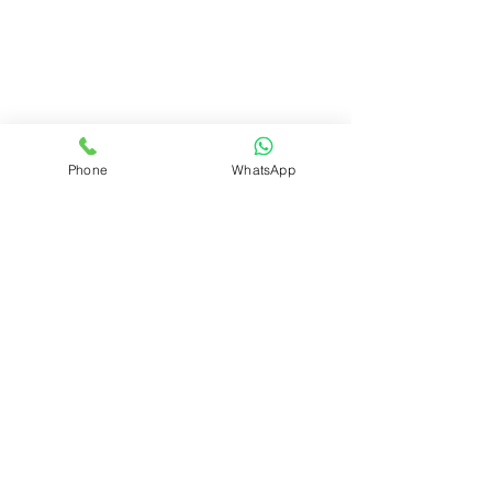
Phone
WhatsApp
REALIZAR PEDIDO
Volver
ÁREA DEL CLUB
Login
SOPORTE
Manejo y envíos
Contáctenos
Preguntas frecuentes
CONÓZCANOS
Quienes somos?
Qué es el Club?
INFORMACIÓN LEGAL
Políticas de privacidad