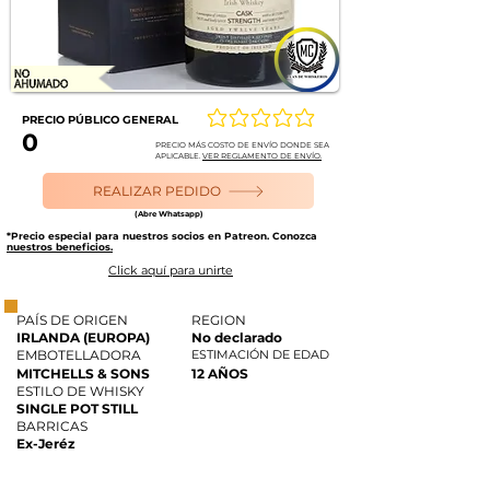
PRECIO PÚBLICO GENERAL
Aún no hay calificaciones
0
PRECIO MÁS COSTO DE ENVÍO DONDE SEA
APLICABLE.
VER REGLAMENTO DE ENVÍO.
REALIZAR PEDIDO
(Abre Whatsapp)
*Precio especial para nuestros socios en Patreon. Conozca
nuestros beneficios.
Click aquí para unirte
PAÍS DE ORIGEN
REGION
IRLANDA (EUROPA)
No declarado
EMBOTELLADORA
ESTIMACIÓN DE EDAD
MITCHELLS & SONS
12 AÑOS
ESTILO DE WHISKY
SINGLE POT STILL
BARRICAS
Ex-Jeréz