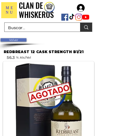
CLAN DE
CLAN DE
Iniciar sesión
ME
WHISKEROS
WHISKEROS
NU
Volver
REDBREAST 12 CASK STRENGTH B1/21
56.3
% Alc/Vol