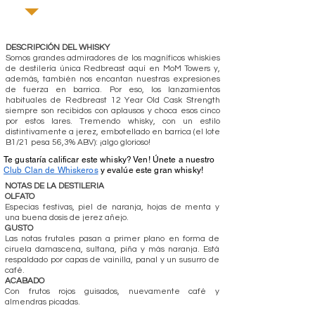
DESCRIPCIÓN DEL WHISKY
Somos grandes admiradores de los magníficos whiskies
de destilería única Redbreast aquí en MoM Towers y,
además, también nos encantan nuestras expresiones
de fuerza en barrica. Por eso, los lanzamientos
habituales de Redbreast 12 Year Old Cask Strength
siempre son recibidos con aplausos y choca esos cinco
por estos lares. Tremendo whisky, con un estilo
distintivamente a jerez, embotellado en barrica (el lote
B1/21 pesa 56,3% ABV): ¡algo glorioso!
Te gustaría calificar este whisky? Ven! Únete a nuestro
Club Clan de Whiskeros
y evalúe este gran whisky!
NOTAS DE LA DESTILERIA
OLFATO
Especias festivas, piel de naranja, hojas de menta y
una buena dosis de jerez añejo.
GUSTO
Las notas frutales pasan a primer plano en forma de
ciruela damascena, sultana, piña y más naranja. Está
respaldado por capas de vainilla, panal y un susurro de
café.
ACABADO
Con frutos rojos guisados, nuevamente café y
almendras picadas.