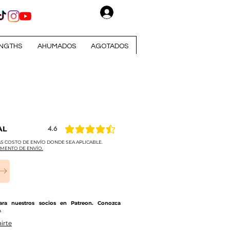
Iniciar sesión
NGTHS
AHUMADOS
AGOTADOS
AL
4.6
la calificación promedio es 4.6 de 5
S COSTO DE ENVÍO DONDE SEA APLICABLE.
MENTO DE ENVÍO.
para nuestros socios en Patreon. Conozca
.
irte