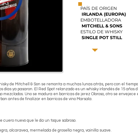
PAÍS DE ORIGEN
IRLANDA (EUROPA)
EMBOTELLADORA
MITCHELL & SONS
ESTILO DE WHISKY
SINGLE POT STILL
sky de Mitchell & Son se remonta a muchas lunas atrás, pero con el tiemp
sos días ya pasaron. El Red Spot relanzado es un whisky irlandés de 15 años 
o mezclados. Uno se madura en barricas de jerez Oloroso, otro se envejece e
bon antes de finalizar en barricas de vino Marsala.
de cuero nuevo que le da un toque sabroso.
gra, alcaravea, mermelada de grosella negra, vainilla suave.