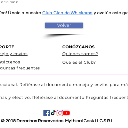
 de ciruela.
 Ven! Únete a nuestro
Club Clan de Whiskeros
y evalúe este gr
Volver
PORTE
CONÓZCANOS
ejo y envíos
Quienes somos?
ntáctenos
Qué es el Club?
guntas frecuentes
 nacional. Refiérase al documento manejo y envíos para má
rias y efectivo. Refiérase al documento Preguntas frecue
© 2018 Derechos Reservados. Mythical Cask LLC S.R.L.