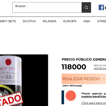
ISKY SETS
SCOTCH
IRLANDA
EUROPA
ASIA
STRE
PRECIO PÚBLICO GENER
118000
PRECIO MÁ
VER REGLA
REALIZAR PEDIDO
(Abre Whatsapp)
*Precio especial 
nuestros beneficios
Click aquí para un