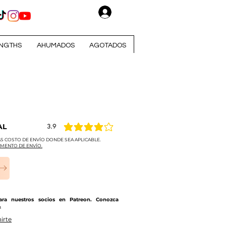
Iniciar sesión
NGTHS
AHUMADOS
AGOTADOS
AL
3.9
la calificación promedio es 3.9 de 5
S COSTO DE ENVÍO DONDE SEA APLICABLE.
MENTO DE ENVÍO.
para nuestros socios en Patreon. Conozca
.
irte