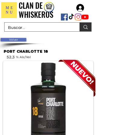
CLAN DE
CLAN DE
Iniciar sesión
ME
WHISKEROS
WHISKEROS
NU
Volver
PORT CHARLOTTE 18
52.3
% Alc/Vol