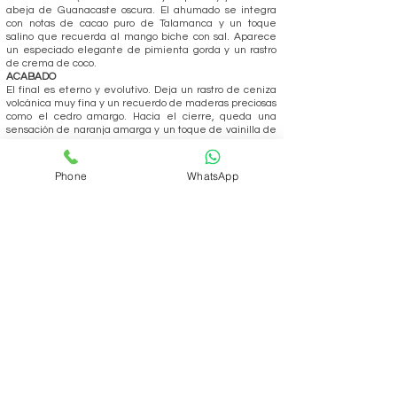
abeja de Guanacaste oscura. El ahumado se integra
con notas de cacao puro de Talamanca y un toque
salino que recuerda al mango biche con sal. Aparece
un especiado elegante de pimienta gorda y un rastro
de crema de coco.
ACABADO
El final es eterno y evolutivo. Deja un rastro de ceniza
volcánica muy fina y un recuerdo de maderas preciosas
como el cedro amargo. Hacia el cierre, queda una
sensación de naranja amarga y un toque de vainilla de
Sarapiquí, dejando el paladar impregnado de un humo
dulce, costero y sumamente sofisticado.
Phone
WhatsApp
REALIZAR PEDIDO
Volver
ÁREA DEL CLUB
Login
SOPORTE
Manejo y envíos
Contáctenos
Preguntas frecuentes
CONÓZCANOS
Quienes somos?