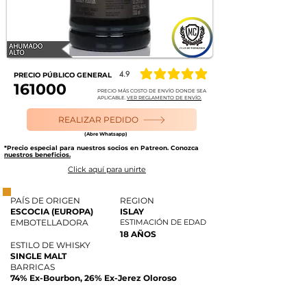
4.9
PRECIO PÚBLICO GENERAL
la calificación promedio es 4.9 de 5
161000
PRECIO MÁS COSTO DE ENVÍO DONDE SEA
APLICABLE.
VER REGLAMENTO DE ENVÍO.
REALIZAR PEDIDO
(Abre Whatsapp)
*Precio especial para nuestros socios en Patreon. Conozca
nuestros beneficios.
Click aquí para unirte
PAÍS DE ORIGEN
REGION
ESCOCIA (EUROPA)
ISLAY
EMBOTELLADORA
ESTIMACIÓN DE EDAD
18 AÑOS
ESTILO DE WHISKY
SINGLE MALT
BARRICAS
74% Ex-Bourbon, 26% Ex-Jerez Oloroso