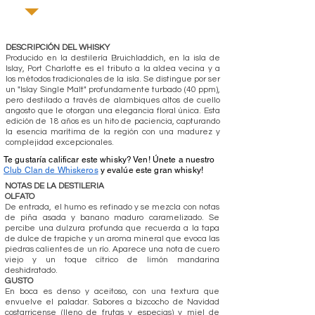
DESCRIPCIÓN DEL WHISKY
Producido en la destilería Bruichladdich, en la isla de
Islay, Port Charlotte es el tributo a la aldea vecina y a
los métodos tradicionales de la isla. Se distingue por ser
un "Islay Single Malt" profundamente turbado (40 ppm),
pero destilado a través de alambiques altos de cuello
angosto que le otorgan una elegancia floral única. Esta
edición de 18 años es un hito de paciencia, capturando
la esencia marítima de la región con una madurez y
complejidad excepcionales.
Te gustaría calificar este whisky? Ven! Únete a nuestro
Club Clan de Whiskeros
y evalúe este gran whisky!
NOTAS DE LA DESTILERIA
OLFATO
De entrada, el humo es refinado y se mezcla con notas
de piña asada y banano maduro caramelizado. Se
percibe una dulzura profunda que recuerda a la tapa
de dulce de trapiche y un aroma mineral que evoca las
piedras calientes de un río. Aparece una nota de cuero
viejo y un toque cítrico de limón mandarina
deshidratado.
GUSTO
En boca es denso y aceitoso, con una textura que
envuelve el paladar. Sabores a bizcocho de Navidad
costarricense (lleno de frutas y especias) y miel de