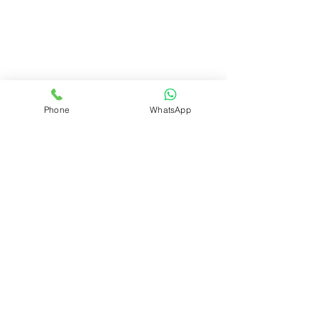
Phone
WhatsApp
REALIZAR PEDIDO
Volver
ÁREA DEL CLUB
Login
SOPORTE
Manejo y envíos
Contáctenos
Preguntas frecuentes
CONÓZCANOS
Quienes somos?
Qué es el Club?
INFORMACIÓN LEGAL
Políticas de privacidad