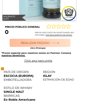
PRECIO PÚBLICO GENERAL
Aún no hay calificaciones
0
PRECIO MÁS COSTO DE ENVÍO DONDE SEA
APLICABLE.
VER REGLAMENTO DE ENVÍO.
REALIZAR PEDIDO
(Abre Whatsapp)
*Precio especial para nuestros socios en Patreon. Conozca
nuestros beneficios.
Click aquí para unirte
PAÍS DE ORIGEN
REGION
ESCOCIA (EUROPA)
ISLAY
EMBOTELLADORA
ESTIMACIÓN DE EDAD
ESTILO DE WHISKY
SINGLE MALT
BARRICAS
Ex-Roble Americano