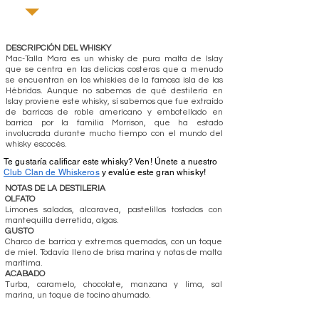
DESCRIPCIÓN DEL WHISKY
Mac-Talla Mara es un whisky de pura malta de Islay
que se centra en las delicias costeras que a menudo
se encuentran en los whiskies de la famosa isla de las
Hébridas. Aunque no sabemos de qué destilería en
Islay proviene este whisky, sí sabemos que fue extraído
de barricas de roble americano y embotellado en
barrica por la familia Morrison, que ha estado
involucrada durante mucho tiempo con el mundo del
whisky escocés.
Te gustaría calificar este whisky? Ven! Únete a nuestro
Club Clan de Whiskeros
y evalúe este gran whisky!
NOTAS DE LA DESTILERIA
OLFATO
Limones salados, alcaravea, pastelillos tostados con
mantequilla derretida, algas.
GUSTO
Charco de barrica y extremos quemados, con un toque
de miel. Todavía lleno de brisa marina y notas de malta
marítima.
ACABADO
Turba, caramelo, chocolate, manzana y lima, sal
marina, un toque de tocino ahumado.