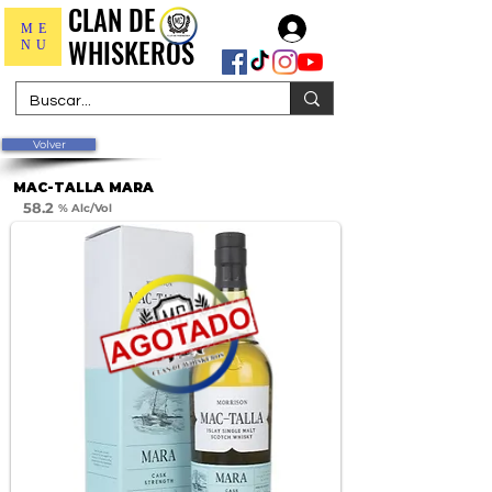
CLAN DE
CLAN DE
Iniciar sesión
ME
WHISKEROS
WHISKEROS
NU
Volver
MAC-TALLA MARA
58.2
% Alc/Vol