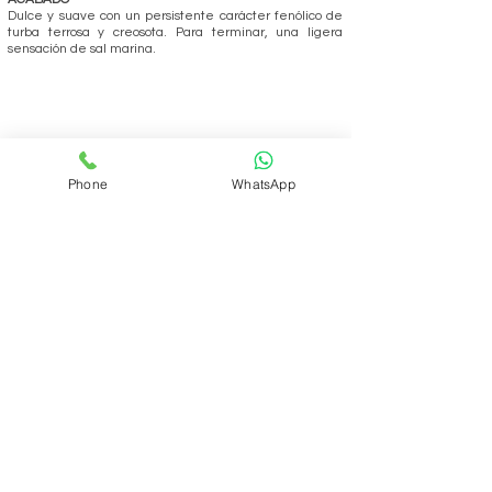
Dulce y suave con un persistente carácter fenólico de
turba terrosa y creosota. Para terminar, una ligera
sensación de sal marina.
Phone
WhatsApp
REALIZAR PEDIDO
Volver
ÁREA DEL CLUB
Login
SOPORTE
Manejo y envíos
Contáctenos
Preguntas frecuentes
CONÓZCANOS
Quienes somos?
Qué es el Club?
INFORMACIÓN LEGAL