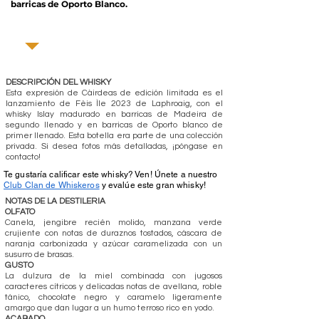
barricas de Oporto Blanco.
DESCRIPCIÓN DEL WHISKY
Esta expresión de Càirdeas de edición limitada es el
lanzamiento de Fèis Ìle 2023 de Laphroaig, con el
whisky Islay madurado en barricas de Madeira de
segundo llenado y en barricas de Oporto blanco de
primer llenado. Esta botella era parte de una colección
privada. Si desea fotos más detalladas, ¡póngase en
contacto!
Te gustaría calificar este whisky? Ven! Únete a nuestro
Club Clan de Whiskeros
y evalúe este gran whisky!
NOTAS DE LA DESTILERIA
OLFATO
Canela, jengibre recién molido, manzana verde
crujiente con notas de duraznos tostados, cáscara de
naranja carbonizada y azúcar caramelizada con un
susurro de brasas.
GUSTO
La dulzura de la miel combinada con jugosos
caracteres cítricos y delicadas notas de avellana, roble
tánico, chocolate negro y caramelo ligeramente
amargo que dan lugar a un humo terroso rico en yodo.
ACABADO