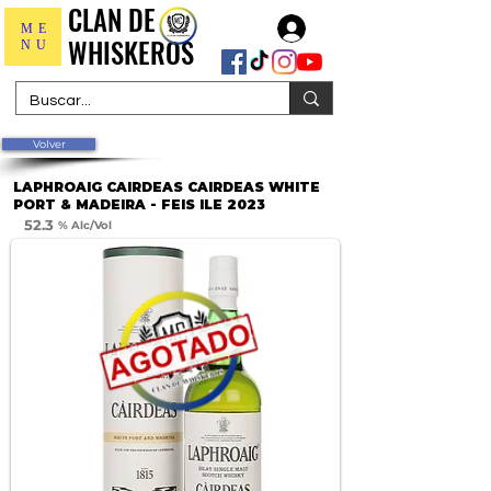
CLAN DE
CLAN DE
Iniciar sesión
ME
WHISKEROS
WHISKEROS
NU
Volver
LAPHROAIG CAIRDEAS CAIRDEAS WHITE
PORT & MADEIRA - FEIS ILE 2023
52.3
% Alc/Vol