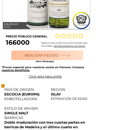
PRECIO PÚBLICO GENERAL
Aún no hay calificaciones
166000
PRECIO MÁS COSTO DE ENVÍO DONDE SEA
APLICABLE.
VER REGLAMENTO DE ENVÍO.
REALIZAR PEDIDO
(Abre Whatsapp)
*Precio especial para nuestros socios en Patreon. Conozca
nuestros beneficios.
Click aquí para unirte
PAÍS DE ORIGEN
REGION
ESCOCIA (EUROPA)
ISLAY
EMBOTELLADORA
ESTIMACIÓN DE EDAD
ESTILO DE WHISKY
SINGLE MALT
BARRICAS
Doble maduración con tres cuartas partes en
barricas de Madeira y el último cuarto en