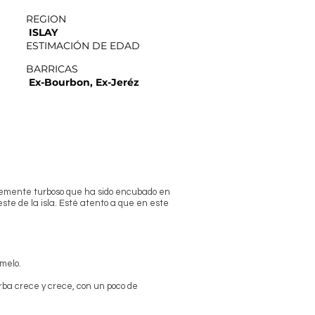
REGION
ISLAY
ESTIMACIÓN DE EDAD
BARRICAS
Ex-Bourbon, Ex-Jeréz
blemente turboso que ha sido encubado en
ste de la isla. Esté atento a que en este
amelo.
urba crece y crece, con un poco de