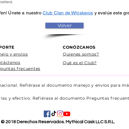
costera.
 Ven! Únete a nuestro
Club Clan de Whiskeros
y evalúe este gr
Volver
PORTE
CONÓZCANOS
ejo y envíos
Quienes somos?
ntáctenos
Qué es el Club?
guntas frecuentes
 nacional. Refiérase al documento manejo y envíos para má
rias y efectivo. Refiérase al documento Preguntas frecue
© 2018 Derechos Reservados. Mythical Cask LLC S.R.L.