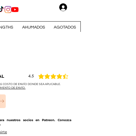
Iniciar sesión
NGTHS
AHUMADOS
AGOTADOS
AL
4.5
la calificación promedio es 4.5 de 5
S COSTO DE ENVÍO DONDE SEA APLICABLE.
MENTO DE ENVÍO.
para nuestros socios en Patreon. Conozca
.
irte