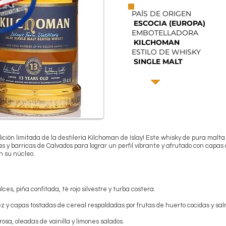
PAÍS DE ORIGEN
ESCOCIA (EUROPA)
EMBOTELLADORA
KILCHOMAN
ESTILO DE WHISKY
SINGLE MALT
ición limitada de la destilería Kilchoman de Islay! Este whisky de pura ma
as y barricas de Calvados para lograr un perfil vibrante y afrutado con capa
n su núcleo.
es, piña confitada, té rojo silvestre y turba costera.
z y capas tostadas de cereal respaldadas por frutas de huerto cocidas y 
osa, oleadas de vainilla y limones salados.