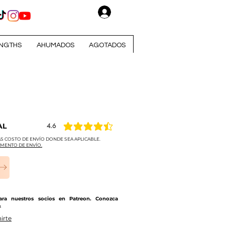
Iniciar sesión
NGTHS
AHUMADOS
AGOTADOS
AL
4.6
la calificación promedio es 4.6 de 5
S COSTO DE ENVÍO DONDE SEA APLICABLE.
MENTO DE ENVÍO.
para nuestros socios en Patreon. Conozca
.
irte