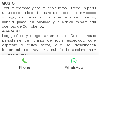
GUSTO
Textura cremosa y con mucho cuerpo. Ofrece un perfil
untuoso cargado de frutas rojas guisadas, higos y cacao
amargo, balanceado con un toque de pimienta negra,
canela, pastel de Navidad y la clásica mineralidad
aceitosa de Campbeltown.
ACABADO
Largo, cálido y elegantemente seco. Deja un rastro
persistente de taninos de roble especiado, café
espresso y frutos secos, que se desvanecen
lentamente para revelar un sutil fondo de sal marina y
dulzor de Jerez.
Phone
WhatsApp
REALIZAR PEDIDO
Volver
ÁREA DEL CLUB
Login
SOPORTE
Manejo y envíos
Contáctenos
Preguntas frecuentes