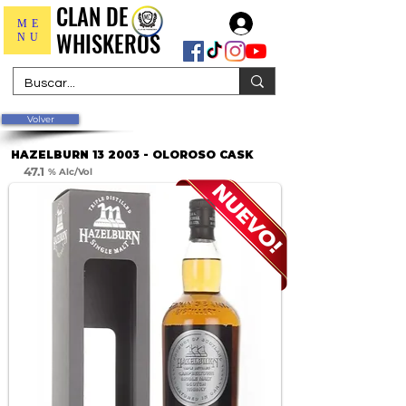
CLAN DE
CLAN DE
Iniciar sesión
ME
WHISKEROS
WHISKEROS
NU
Volver
HAZELBURN 13 2003 - OLOROSO CASK
47.1
% Alc/Vol