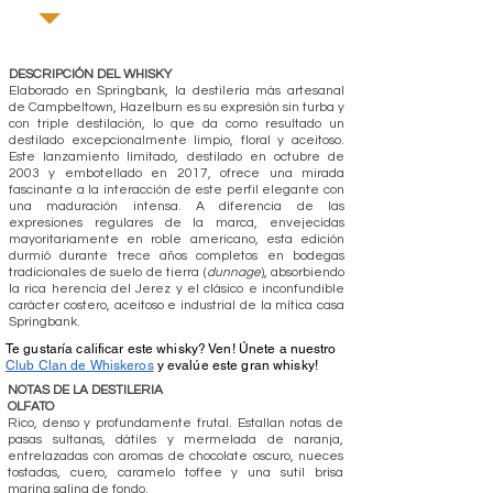
DESCRIPCIÓN DEL WHISKY
Elaborado en Springbank, la destilería más artesanal
de Campbeltown, Hazelburn es su expresión sin turba y
con triple destilación, lo que da como resultado un
destilado excepcionalmente limpio, floral y aceitoso.
Este lanzamiento limitado, destilado en octubre de
2003 y embotellado en 2017, ofrece una mirada
fascinante a la interacción de este perfil elegante con
una maduración intensa. A diferencia de las
expresiones regulares de la marca, envejecidas
mayoritariamente en roble americano, esta edición
durmió durante trece años completos en bodegas
tradicionales de suelo de tierra (
dunnage
), absorbiendo
la rica herencia del Jerez y el clásico e inconfundible
carácter costero, aceitoso e industrial de la mítica casa
Springbank.
Te gustaría calificar este whisky? Ven! Únete a nuestro
Club Clan de Whiskeros
y evalúe este gran whisky!
NOTAS DE LA DESTILERIA
OLFATO
Rico, denso y profundamente frutal. Estallan notas de
pasas sultanas, dátiles y mermelada de naranja,
entrelazadas con aromas de chocolate oscuro, nueces
tostadas, cuero, caramelo toffee y una sutil brisa
marina salina de fondo.