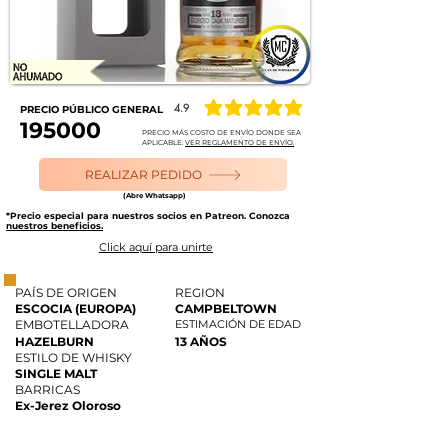
4.9
PRECIO PÚBLICO GENERAL
la calificación promedio es 4.9 de 5
195000
PRECIO MÁS COSTO DE ENVÍO DONDE SEA
APLICABLE.
VER REGLAMENTO DE ENVÍO.
REALIZAR PEDIDO
(Abre Whatsapp)
*Precio especial para nuestros socios en Patreon. Conozca
nuestros beneficios.
Click aquí para unirte
PAÍS DE ORIGEN
REGION
ESCOCIA (EUROPA)
CAMPBELTOWN
EMBOTELLADORA
ESTIMACIÓN DE EDAD
HAZELBURN
13 AÑOS
ESTILO DE WHISKY
SINGLE MALT
BARRICAS
Ex-Jerez Oloroso