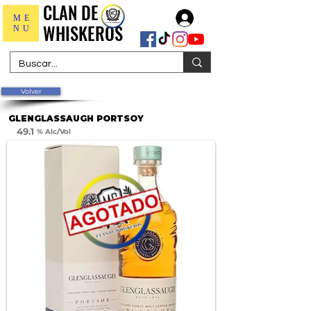
CLAN DE
CLAN DE
Iniciar sesión
ME
WHISKEROS
WHISKEROS
NU
Volver
GLENGLASSAUGH PORTSOY
49.1
% Alc/Vol