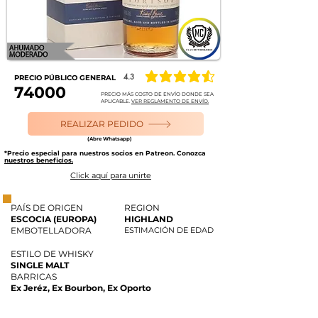
4.3
PRECIO PÚBLICO GENERAL
la calificación promedio es 4.3 de 5
74000
PRECIO MÁS COSTO DE ENVÍO DONDE SEA
APLICABLE.
VER REGLAMENTO DE ENVÍO.
REALIZAR PEDIDO
(Abre Whatsapp)
*Precio especial para nuestros socios en Patreon. Conozca
nuestros beneficios.
Click aquí para unirte
PAÍS DE ORIGEN
REGION
ESCOCIA (EUROPA)
HIGHLAND
EMBOTELLADORA
ESTIMACIÓN DE EDAD
ESTILO DE WHISKY
SINGLE MALT
BARRICAS
Ex Jeréz, Ex Bourbon, Ex Oporto