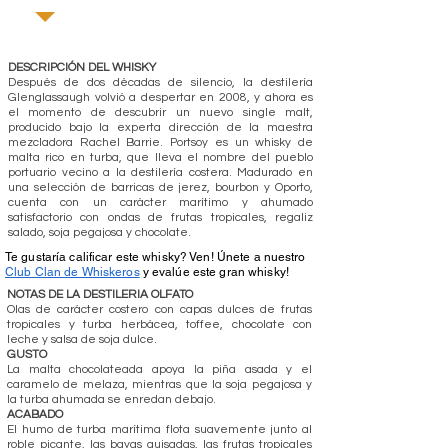
DESCRIPCIÓN DEL WHISKY
Después de dos décadas de silencio, la destilería
Glenglassaugh volvió a despertar en 2008, y ahora es
el momento de descubrir un nuevo single malt,
producido bajo la experta dirección de la maestra
mezcladora Rachel Barrie. Portsoy es un whisky de
malta rico en turba, que lleva el nombre del pueblo
portuario vecino a la destilería costera. Madurado en
una selección de barricas de jerez, bourbon y Oporto,
cuenta con un carácter marítimo y ahumado
satisfactorio con ondas de frutas tropicales, regaliz
salado, soja pegajosa y chocolate.
Te gustaría calificar este whisky? Ven! Únete a nuestro
Club Clan de Whiskeros
y evalúe este gran whisky!
NOTAS DE LA DESTILERIA OLFATO
Olas de carácter costero con capas dulces de frutas
tropicales y turba herbácea, toffee, chocolate con
leche y salsa de soja dulce.
GUSTO
La malta chocolateada apoya la piña asada y el
caramelo de melaza, mientras que la soja pegajosa y
la turba ahumada se enredan debajo.
ACABADO
El humo de turba marítima flota suavemente junto al
roble picante, las bayas guisadas, las frutas tropicales