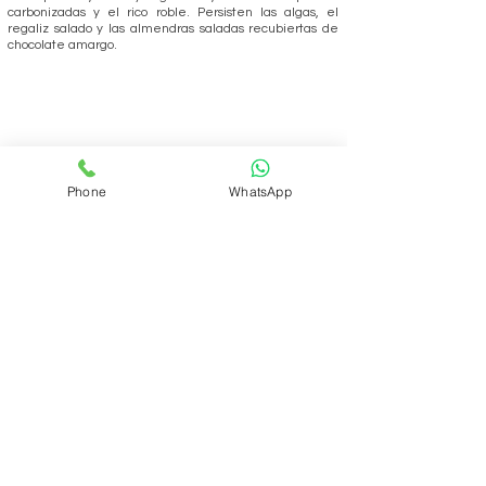
carbonizadas y el rico roble. Persisten las algas, el
regaliz salado y las almendras saladas recubiertas de
chocolate amargo.
Phone
WhatsApp
REALIZAR PEDIDO
Volver
ÁREA DEL CLUB
Login
SOPORTE
Manejo y envíos
Contáctenos
Preguntas frecuentes
CONÓZCANOS
Quienes somos?
Qué es el Club?