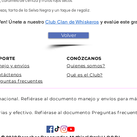
caramelo de ceniza y frutos rojos secos.
osas, tarta de la Selva Negra y un toque de regaliz.
 Ven! Únete a nuestro
Club Clan de Whiskeros
y evalúe este gr
Volver
PORTE
CONÓZCANOS
ejo y envíos
Quienes somos?
ntáctenos
Qué es el Club?
guntas frecuentes
 nacional. Refiérase al documento manejo y envíos para má
rias y efectivo. Refiérase al documento Preguntas frecue