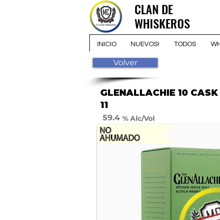
CLAN DE
CLAN DE
WHISKEROS
WHISKEROS
INICIO
NUEVOS!
TODOS
WH
Volver
GLENALLACHIE 10 CAS
11
59.4
% Alc/Vol