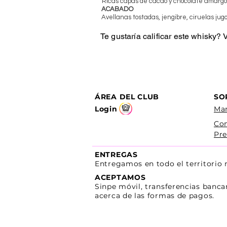
Ricas capas de cacao y chocolate amargo, 
ACABADO
Avellanas tostadas, jengibre, ciruelas jug
Te gustaría calificar este whisky?
ÁREA DEL CLUB
SO
Login
Man
Co
Pre
ENTREGAS
Entregamos en todo el territorio
ACEPTAMOS
Sinpe móvil, transferencias banca
acerca de las formas de pagos.