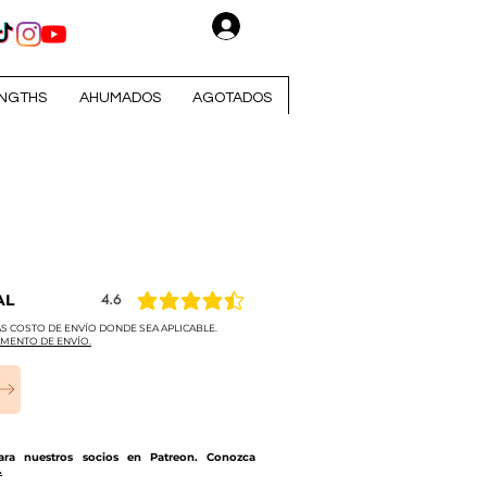
Iniciar sesión
NGTHS
AHUMADOS
AGOTADOS
AL
4.6
la calificación promedio es 4.6 de 5
S COSTO DE ENVÍO DONDE SEA APLICABLE.
MENTO DE ENVÍO.
para nuestros socios en Patreon. Conozca
.