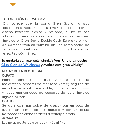
DESCRIPCIÓN DEL WHISKY
¡Oh, parece que la gama Glen Scotia ha sido
ligeramente rediseñada! Esta vez han optado por un
diseño bastante clásico y refinado, e incluso han
introducido una selección de nuevas expresiones,
¡incluido el Glen Scotia Double Cask! Este single malt
de Campbeltown se termina en una combinación de
barricas de bourbon de primer llenado y barricas de
jerez Pedro Ximénez.
Te gustaría calificar este whisky? Ven! Únete a nuestro
Club Clan de Whiskeros
y evalúe este gran whisky!
NOTAS DE LA DESTILERIA
OLFATO
Primero emerge una fruta vibrante (pulpa de
melocotón y cáscaras de manzana verde), seguida de
un dulce de vainilla masticable, un toque de salinidad
y luego una variedad de especias de roble, incluido
algo de carbón.
GUSTO
Se abre con más dulce de azúcar con un poco de
azúcar en polvo. Potente, untuoso y con un toque
herbáceo con cierto carácter a brandy alemán.
ACABADO
Las notas de Jerez aparecen más al final.