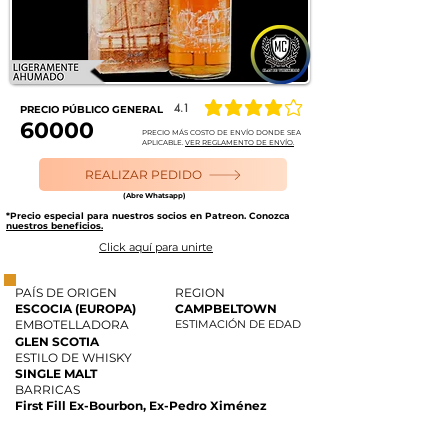
4.1
PRECIO PÚBLICO GENERAL
la calificación promedio es 4.1 de 5
60000
PRECIO MÁS COSTO DE ENVÍO DONDE SEA
APLICABLE.
VER REGLAMENTO DE ENVÍO.
REALIZAR PEDIDO
(Abre Whatsapp)
*Precio especial para nuestros socios en Patreon. Conozca
nuestros beneficios.
Click aquí para unirte
PAÍS DE ORIGEN
REGION
ESCOCIA (EUROPA)
CAMPBELTOWN
EMBOTELLADORA
ESTIMACIÓN DE EDAD
GLEN SCOTIA
ESTILO DE WHISKY
SINGLE MALT
BARRICAS
First Fill Ex-Bourbon, Ex-Pedro Ximénez