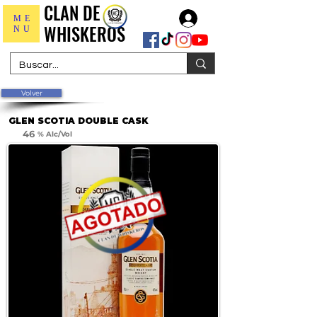
CLAN DE
CLAN DE
Iniciar sesión
ME
WHISKEROS
WHISKEROS
NU
Volver
GLEN SCOTIA DOUBLE CASK
46
% Alc/Vol