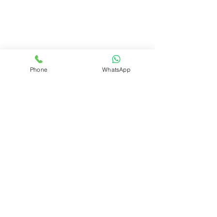
Phone
WhatsApp
REALIZAR PEDIDO
Volver
ÁREA DEL CLUB
Login
SOPORTE
Manejo y envíos
Contáctenos
Preguntas frecuentes
CONÓZCANOS
Quienes somos?
Qué es el Club?
INFORMACIÓN LEGAL
Políticas de privacidad
Políticas de cookies