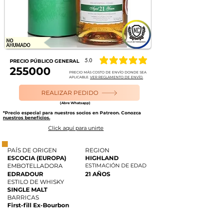
5.0
PRECIO PÚBLICO GENERAL
la calificación promedio es 5 de 5
255000
PRECIO MÁS COSTO DE ENVÍO DONDE SEA
APLICABLE.
VER REGLAMENTO DE ENVÍO.
REALIZAR PEDIDO
(Abre Whatsapp)
*Precio especial para nuestros socios en Patreon. Conozca
nuestros beneficios.
Click aquí para unirte
PAÍS DE ORIGEN
REGION
ESCOCIA (EUROPA)
HIGHLAND
EMBOTELLADORA
ESTIMACIÓN DE EDAD
EDRADOUR
21 AÑOS
ESTILO DE WHISKY
SINGLE MALT
BARRICAS
First-fill Ex-Bourbon