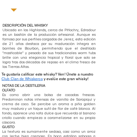
DESCRIPCIÓN DEL WHISKY
Ubicada en las Highlands, cerca de Pitlochry, Edradour
es un bastión de la producción artesanal. Aunque es
famosa por sus perfiles cargados de Jerez, esta edición
de 21 años destaca por su maduración íntegra en
barriles de Bourbon, permitiendo que el destilado
"masticable" y pesado de sus tradicionales worm tubs
brille con una elegancia tropical y floral que solo se
logra tras dos décadas de reposo en el clima fresco de
las Tierras Altas.
Te gustaría calificar este whisky? Ven! Únete a nuestro
Club Clan de Whiskeros
y evalúe este gran whisky!
NOTAS DE LA DESTILERIA
OLFATO
Es como abrir una bolsa de cocadas frescas.
Predominan notas intensas de vainilla de Sarapiquí y
crema de coco. Se percibe un aroma a piña golden
muy madura y un toque sutil de flor de café blanca. Al
fondo, aparece una nota dulce que recuerda al banano
criollo cuando empieza a caramelizarse en su propia
cáscara.
GUSTO
La textura es sumamente sedosa, casi como un arroz
con leche bien cremoso. En boca estallan sabores a