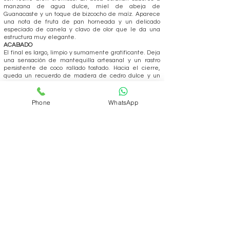
manzana de agua dulce, miel de abeja de
Guanacaste y un toque de bizcocho de maíz. Aparece
una nota de fruta de pan horneada y un delicado
especiado de canela y clavo de olor que le da una
estructura muy elegante.
ACABADO
El final es largo, limpio y sumamente gratificante. Deja
una sensación de mantequilla artesanal y un rastro
persistente de coco rallado tostado. Hacia el cierre,
queda un recuerdo de madera de cedro dulce y un
toque cítrico que recuerda a la mermelada de naranja
mandarina, dejando el paladar suave y perfumado.
Phone
WhatsApp
REALIZAR PEDIDO
Volver
ÁREA DEL CLUB
Login
SOPORTE
Manejo y envíos
Contáctenos
Preguntas frecuentes
CONÓZCANOS
Quienes somos?