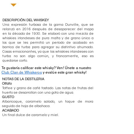
DESCRIPCIÓN DEL WHISKEY
Una expresión turbosa de la gama Dunville, que se
relanzó en 2016 después de desaparecer del mapa
en la década de 1930. Se elaboró ​​con una mezcla de
whiskies irlandeses de pura malta y de grano único a
los que se les permitió un período de acabado en
barrica de turba para agregar su distintivo ahumado.
Cosas emocionantes, ya que los whiskies irlandeses con
turba no son algo común, y francamente, eso es
quedarse corto.
Te gustaría calificar este whisky? Ven! Únete a nuestro
Club Clan de Whiskeros
y evalúe este gran whisky!
NOTAS DE LA DESTILERIA
Olfato
Toffee y grano de café tostado. Las notas de frutas del
huerto se desarrollan con una gota de agua.
GUSTO
Albaricoque, caramelo salado, un toque de mora
seguido de hoja de albahaca.
ACABADO
Un final dulce de caramelo y miel.