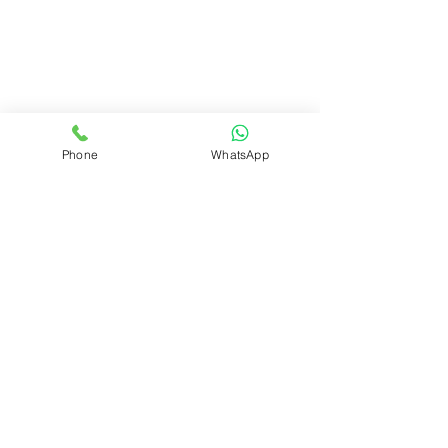
Phone
WhatsApp
REALIZAR PEDIDO
Volver
ÁREA DEL CLUB
Login
SOPORTE
Manejo y envíos
Contáctenos
Preguntas frecuentes
CONÓZCANOS
Quienes somos?
Qué es el Club?
INFORMACIÓN LEGAL
Políticas de privacidad