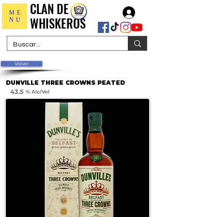
CLAN DE
CLAN DE
Iniciar sesión
ME
WHISKEROS
WHISKEROS
NU
Volver
DUNVILLE THREE CROWNS PEATED
43.5
% Alc/Vol