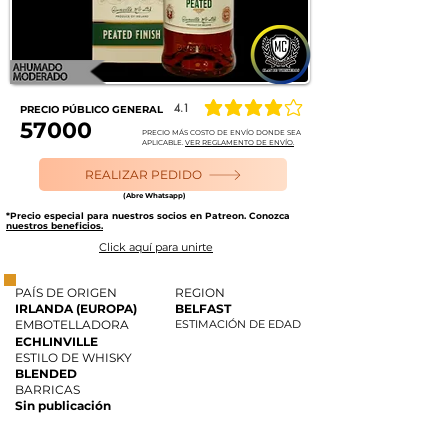
4.1
PRECIO PÚBLICO GENERAL
la calificación promedio es 4.1 de 5
57000
PRECIO MÁS COSTO DE ENVÍO DONDE SEA
APLICABLE.
VER REGLAMENTO DE ENVÍO.
REALIZAR PEDIDO
(Abre Whatsapp)
*Precio especial para nuestros socios en Patreon. Conozca
nuestros beneficios.
Click aquí para unirte
PAÍS DE ORIGEN
REGION
IRLANDA (EUROPA)
BELFAST
EMBOTELLADORA
ESTIMACIÓN DE EDAD
ECHLINVILLE
ESTILO DE WHISKY
BLENDED
BARRICAS
Sin publicación