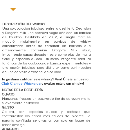
DESCRIPCIÓN DEL WHISKY
Una colaboración fabulosa entre la destilería Deanston
y Dragon's Milk, una cerveza negra añejada en barriles
de bourbon. Destilado en 2012, el single malt se
maduró inicialmente en barricas de whisky
carbonizadas antes de terminar en barricas que
anteriormente contenían Dragon's Milk stout,
impartiendo capas decadentes y complejas de malta
floral y especias dulces. Un sorbo intrigante para los
fanáticos de los acabados de barrica experimentales y
una opción fabulosa para disfrutar como continuación
de una cerveza artesanal de calidad.
Te gustaría calificar este whisky? Ven! Únete a nuestro
Club Clan de Whiskeros
y evalúe este gran whisky!
NOTAS DE LA DESTILERÍA
OLFATO
Manzanas frescas, un susurro de flor de cerezo y malta
suavemente herbácea.
GUSTO
Galleta, con especias dulces y pastosas que
contrarrestan las capas más cálidas de picante. La
naranja confitada se arrastra, con solo un toque de
cacao amargo.
ACABADO