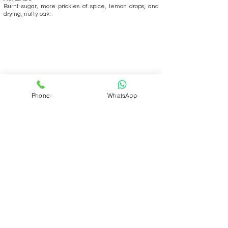
Burnt sugar, more prickles of spice, lemon drops, and
drying, nutty oak.
Phone
WhatsApp
REALIZAR PEDIDO
Volver
ÁREA DEL CLUB
Login
SOPORTE
Manejo y envíos
Contáctenos
Preguntas frecuentes
CONÓZCANOS
Quienes somos?
Qué es el Club?