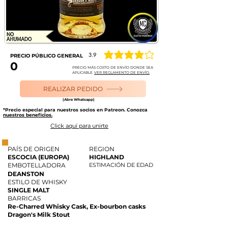
3.9
PRECIO PÚBLICO GENERAL
la calificación promedio es 3.9 de 5
0
PRECIO MÁS COSTO DE ENVÍO DONDE SEA
APLICABLE.
VER REGLAMENTO DE ENVÍO.
REALIZAR PEDIDO
(Abre Whatsapp)
*Precio especial para nuestros socios en Patreon. Conozca
nuestros beneficios.
Click aquí para unirte
PAÍS DE ORIGEN
REGION
ESCOCIA (EUROPA)
HIGHLAND
EMBOTELLADORA
ESTIMACIÓN DE EDAD
DEANSTON
ESTILO DE WHISKY
SINGLE MALT
BARRICAS
Re-Charred Whisky Cask, Ex-bourbon casks
Dragon's Milk Stout