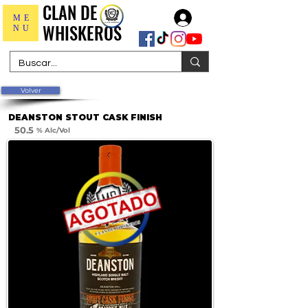
CLAN DE
CLAN DE
Iniciar sesión
ME
WHISKEROS
WHISKEROS
NU
Volver
DEANSTON STOUT CASK FINISH
50.5
% Alc/Vol