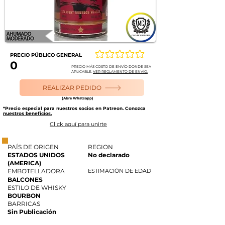
PRECIO PÚBLICO GENERAL
Aún no hay calificaciones
0
PRECIO MÁS COSTO DE ENVÍO DONDE SEA
APLICABLE.
VER REGLAMENTO DE ENVÍO.
REALIZAR PEDIDO
(Abre Whatsapp)
*Precio especial para nuestros socios en Patreon. Conozca
nuestros beneficios.
Click aquí para unirte
PAÍS DE ORIGEN
REGION
ESTADOS UNIDOS
No declarado
(AMERICA)
EMBOTELLADORA
ESTIMACIÓN DE EDAD
BALCONES
ESTILO DE WHISKY
BOURBON
BARRICAS
Sin Publicación