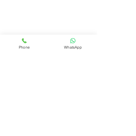
Phone
WhatsApp
REALIZAR PEDIDO
Volver
ÁREA DEL CLUB
Login
SOPORTE
Manejo y envíos
Contáctenos
Preguntas frecuentes
CONÓZCANOS
Quienes somos?
Qué es el Club?
INFORMACIÓN LEGAL
Políticas de privacidad