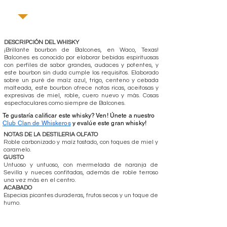
DESCRIPCIÓN DEL WHISKY
¡Brillante bourbon de Balcones, en Waco, Texas!
Balcones es conocido por elaborar bebidas espirituosas
con perfiles de sabor grandes, audaces y potentes, y
este bourbon sin duda cumple los requisitos. Elaborado
sobre un puré de maíz azul, trigo, centeno y cebada
malteada, este bourbon ofrece notas ricas, aceitosas y
expresivas de miel, roble, cuero nuevo y más. Cosas
espectaculares como siempre de Balcones.
Te gustaría calificar este whisky? Ven! Únete a nuestro
Club Clan de Whiskeros
y evalúe este gran whisky!
NOTAS DE LA DESTILERIA OLFATO
Roble carbonizado y maíz tostado, con toques de miel y
caramelo.
GUSTO
Untuoso y untuoso, con mermelada de naranja de
Sevilla y nueces confitadas, además de roble terroso
una vez más en el centro.
ACABADO
Especias picantes duraderas, frutos secos y un toque de
humo.