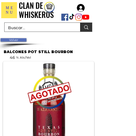
CLAN DE
CLAN DE
Iniciar sesión
ME
WHISKEROS
WHISKEROS
NU
Volver
BALCONES POT STILL BOURBON
46
% Alc/Vol