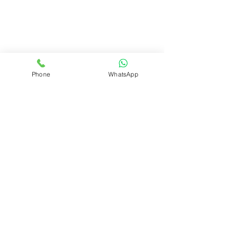
Phone
WhatsApp
REALIZAR PEDIDO
Volver
ÁREA DEL CLUB
Login
SOPORTE
Manejo y envíos
Contáctenos
Preguntas frecuentes
CONÓZCANOS
Quienes somos?
Qué es el Club?
INFORMACIÓN LEGAL
Políticas de privacidad
Políticas de cookies