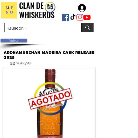
CLAN DE
CLAN DE
Iniciar sesión
ME
WHISKEROS
WHISKEROS
NU
Volver
ARDNAMURCHAN MADEIRA CASK RELEASE
2025
52
% Alc/Vol