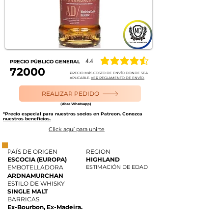
4.4
PRECIO PÚBLICO GENERAL
la calificación promedio es 4.4 de 5
72000
PRECIO MÁS COSTO DE ENVÍO DONDE SEA
APLICABLE.
VER REGLAMENTO DE ENVÍO.
REALIZAR PEDIDO
(Abre Whatsapp)
*Precio especial para nuestros socios en Patreon. Conozca
nuestros beneficios.
Click aquí para unirte
PAÍS DE ORIGEN
REGION
ESCOCIA (EUROPA)
HIGHLAND
EMBOTELLADORA
ESTIMACIÓN DE EDAD
ARDNAMURCHAN
ESTILO DE WHISKY
SINGLE MALT
BARRICAS
Ex-Bourbon, Ex-Madeira.