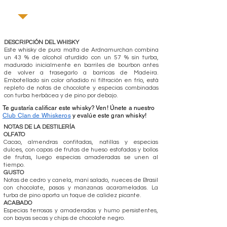
DESCRIPCIÓN DEL WHISKY
Este whisky de pura malta de Ardnamurchan combina
un 43 % de alcohol aturdido con un 57 % sin turba,
madurado inicialmente en barriles de bourbon antes
de volver a trasegarlo a barricas de Madeira.
Embotellado sin color añadido ni filtración en frío, está
repleto de notas de chocolate y especias combinadas
con turba herbácea y de pino por debajo.
Te gustaría calificar este whisky? Ven! Únete a nuestro
Club Clan de Whiskeros
y evalúe este gran whisky!
NOTAS DE LA DESTILERÍA
OLFATO
Cacao, almendras confitadas, natillas y especias
dulces, con capas de frutas de hueso estofadas y bollos
de frutas, luego especias amaderadas se unen al
tiempo.
GUSTO
Notas de cedro y canela, maní salado, nueces de Brasil
con chocolate, pasas y manzanas acarameladas. La
turba de pino aporta un toque de calidez picante.
ACABADO
Especias terrosas y amaderadas y humo persistentes,
con bayas secas y chips de chocolate negro.