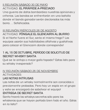
II REUNIÓN SÁBADO 30 DE MAYO
ACTIVIDAD:
EL PIRÁMIDE A-PRECIADO
Una guerra de datos bombardea nuestras opiniones y
criterios. Los bandos se enfrentarán en una batalla
donde el bando ganador serán declarados los más
borra…. Sofisticados.
III REUNIÓN MIÉRCOLES 26 DE AGOSTO
ACTIVIDAD:
PÓNGALE EL GLENCAIRN AL BURRO
Si el Norte fuera el Sur, sería el mismo trago? Los
equipos usarán sus habilidades olfativas y gustativas
para colocar el Glencairn donde corresponde!
1 AL 15 DE OCTUBRE, PERÍODO DE SOLICITUD DE
SECRET WHISKY SANTA
Qué se le antoja o mejor gallo tapado? Estas listo para
su whisky inesperado?
IV REUNIÓN SÁBADO 28 DE NOVIEMBRE
ACTIVIDADES:
LAS NOTAS INTRUSAS
Las notas de un whisky normalmente son conocidas o
previamente probadas. Pero hay un espía en el grupo
y este se encargará de sabotear el equipo!
ENTREGA DE SECRET SANTA
Santa traerá los whiskys secretos sólo para los
whiskeros que se hayan portado bien todo el año. Estas
en la lista?