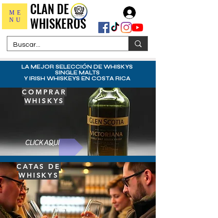
CLAN DE
CLAN DE
Iniciar sesión
ME
WHISKEROS
WHISKEROS
NU
SETS EXCEPCIONALES
LA MEJOR SELECCIÓN DE WHISKYS
SINGLE MALTS
Y IRISH WHISKEYS EN COSTA RICA
COMPRAR
WHISKYS
CLICK AQUI
CATAS DE
WHISKYS