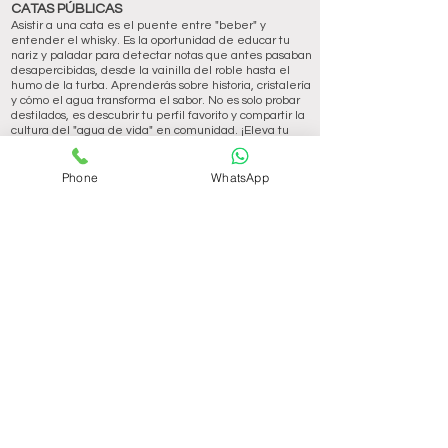
CATAS PÚBLICAS
Asistir a una cata es el puente entre "beber" y
entender el whisky. Es la oportunidad de educar tu
nariz y paladar para detectar notas que antes pasaban
desapercibidas, desde la vainilla del roble hasta el
humo de la turba. Aprenderás sobre historia, cristalería
y cómo el agua transforma el sabor. No es solo probar
destilados, es descubrir tu perfil favorito y compartir la
cultura del "agua de vida" en comunidad. ¡Eleva tu
experiencia y disfruta cada sorbo con propósito!
Las catas están dirigidas por expertos certificados por
Phone
WhatsApp
la Academia de Whiskys de Edinburgo. El formato es
magistral pero muy participativo. En nuestras catas
aprendes la historia del whisky, la forma correcta de
oler y probar whiskys. Enseñamos el arte de la
degustación y el aprecio cultural de esta bebida.
Los precios de las catas incluye 5 whiskys a degustar y
todos son importados por el Clan de Whiskeros
directamente del Reino Unido. Los whiskys son Single
Malts, Single Pot Still y/o Blended Malts. Al final cada
participante se lleva una bolsa con regalías que
contiene una copa Glencairn original, un whisky de
250ml Single Malt, Single Pot Still o Blended Malt
según la cata, un certificado de descuento de 10,000
colones para ser aplicado en la compra de cualquier
whisky del Clan.
Hay 3 catas este 2026. Precio especial de un 10% de
descuento si compra las 3 catas cancelando con