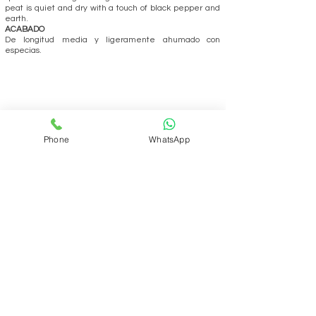
peat is quiet and dry with a touch of black pepper and
earth.
ACABADO
De longitud media y ligeramente ahumado con
especias.
Phone
WhatsApp
REALIZAR PEDIDO
Volver
ÁREA DEL CLUB
Login
SOPORTE
Manejo y envíos
Contáctenos
Preguntas frecuentes
CONÓZCANOS
Quienes somos?