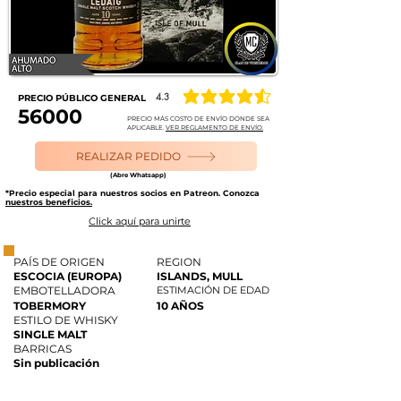
4.3
PRECIO PÚBLICO GENERAL
la calificación promedio es 4.3 de 5
56000
PRECIO MÁS COSTO DE ENVÍO DONDE SEA
APLICABLE.
VER REGLAMENTO DE ENVÍO.
REALIZAR PEDIDO
(Abre Whatsapp)
*Precio especial para nuestros socios en Patreon. Conozca
nuestros beneficios.
Click aquí para unirte
PAÍS DE ORIGEN
REGION
ESCOCIA (EUROPA)
ISLANDS, MULL
EMBOTELLADORA
ESTIMACIÓN DE EDAD
TOBERMORY
10 AÑOS
ESTILO DE WHISKY
SINGLE MALT
BARRICAS
Sin publicación