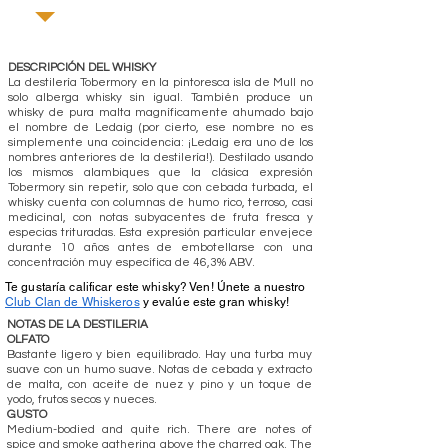
DESCRIPCIÓN DEL WHISKY
La destilería Tobermory en la pintoresca isla de Mull no
solo alberga whisky sin igual. También produce un
whisky de pura malta magníficamente ahumado bajo
el nombre de Ledaig (por cierto, ese nombre no es
simplemente una coincidencia: ¡Ledaig era uno de los
nombres anteriores de la destilería!). Destilado usando
los mismos alambiques que la clásica expresión
Tobermory sin repetir, solo que con cebada turbada, el
whisky cuenta con columnas de humo rico, terroso, casi
medicinal, con notas subyacentes de fruta fresca y
especias trituradas. Esta expresión particular envejece
durante 10 años antes de embotellarse con una
concentración muy específica de 46,3% ABV.
Te gustaría calificar este whisky? Ven! Únete a nuestro
Club Clan de Whiskeros
y evalúe este gran whisky!
NOTAS DE LA DESTILERIA
OLFATO
Bastante ligero y bien equilibrado. Hay una turba muy
suave con un humo suave. Notas de cebada y extracto
de malta, con aceite de nuez y pino y un toque de
yodo, frutos secos y nueces.
GUSTO
Medium-bodied and quite rich. There are notes of
spice and smoke gathering above the charred oak. The